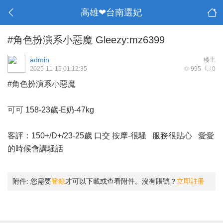
高雄❤台南選妃
#角色扮演系小惡魔 Gleezy:mz6399
admin
楼主
2025-11-15 01:12:35
995
0
#角色扮演系小惡魔
可可 158-23歲-E奶-47kg
客評：150+/D+/23-25歲 口交 按摩-很騷 服務很貼心 愛愛
的時候會講騷話
附件:
您需要
登錄
才可以下載或查看附件。沒有賬號？
立即註冊