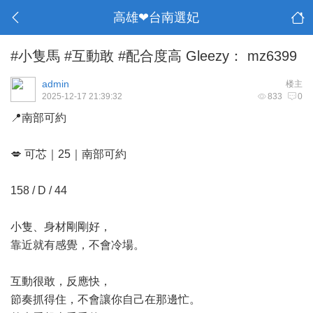
高雄❤台南選妃
#小隻馬 #互動敢 #配合度高 Gleezy： mz6399
admin
楼主
2025-12-17 21:39:32
833
0
📍南部可約
💋 可芯｜25｜南部可約
158 / D / 44
小隻、身材剛剛好，
靠近就有感覺，不會冷場。
互動很敢，反應快，
節奏抓得住，不會讓你自己在那邊忙。