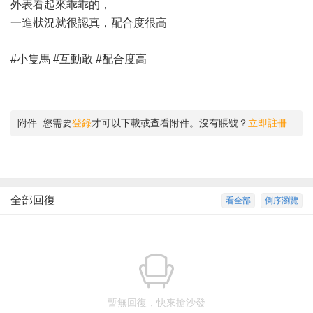
外表看起來乖乖的，
一進狀況就很認真，配合度很高
#小隻馬 #互動敢 #配合度高
附件:
您需要
登錄
才可以下載或查看附件。沒有賬號？
立即註冊
全部回復
看全部
倒序瀏覽
暫無回復，快來搶沙發