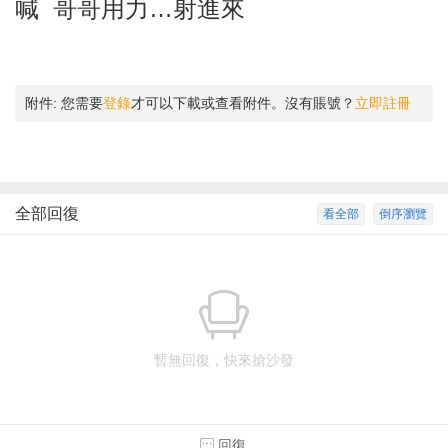
喊 哥哥用力…射進來
附件:
您需要
登錄
才可以下載或查看附件。沒有賬號？
立即註冊
全部回復
看全部
倒序瀏覽
暫無回復，快來搶沙發
回復