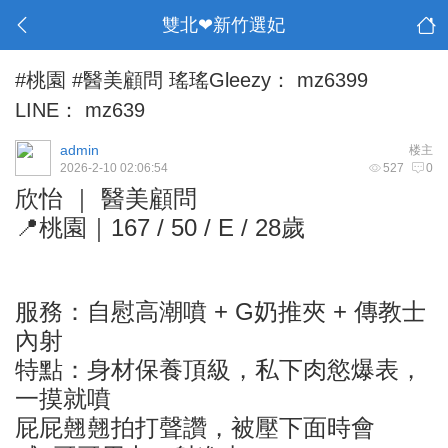
雙北❤新竹選妃
#桃園 #醫美顧問 瑤瑤Gleezy： mz6399
LINE： mz639
admin
楼主
2026-2-10 02:06:54
527
0
欣怡 ｜ 醫美顧問
📍桃園｜167 / 50 / E / 28歲
服務：自慰高潮噴 + G奶推夾 + 傳教士
內射
特點：身材保養頂級，私下肉慾爆表，
一摸就噴
屁屁翹翹拍打聲讚，被壓下面時會